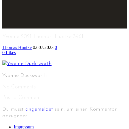
Yvonne-2021-Thomas_Huntke-3961
Thomas Huntke
02.07.2023
0
0
Likes
Yvonne Ducksworth
No Comments
Post a Comment
Du musst
angemeldet
sein, um einen Kommentar
abzugeben.
Impressum