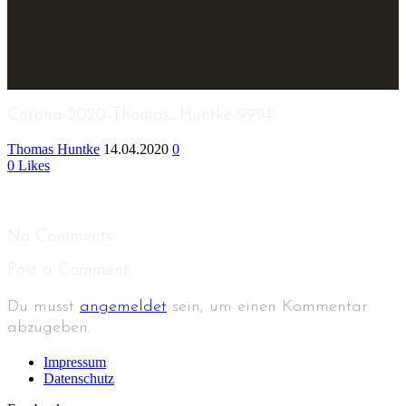
Corona-2020-Thomas_Huntke-9994
Thomas Huntke
14.04.2020
0
0
Likes
No Comments
Post a Comment
Du musst
angemeldet
sein, um einen Kommentar
abzugeben.
Impressum
Datenschutz